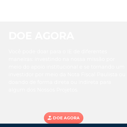
cidadania.
DOE AGORA
Você pode doar para o IE de diferentes
maneiras: investindo na nossa missão por
meio do apoio institucional e se tornando um
investidor por meio da Nota Fiscal Paulista ou
doando de forma direta ou indireta para
algum dos Nossos Projetos.
DOE AGORA