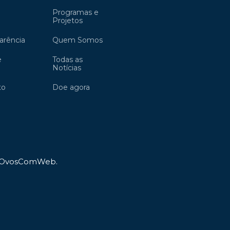
Programas e
Projetos
arência
Quem Somos
e
Todas as
Notícias
to
Doe agora
OvosComWeb
.