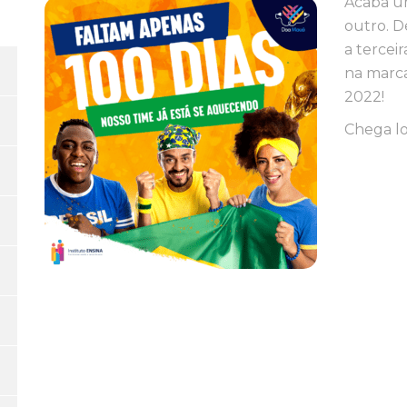
Acaba u
outro. 
a tercei
na marca
2022!
Chega lo