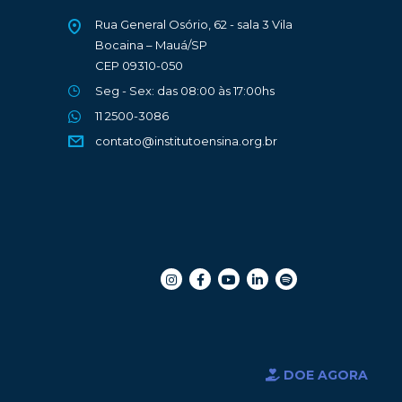
Rua General Osório, 62 - sala 3 Vila
Bocaina – Mauá/SP
CEP 09310-050
Seg - Sex: das 08:00 às 17:00hs
11 2500-3086
contato@institutoensina.org.br
DOE AGORA